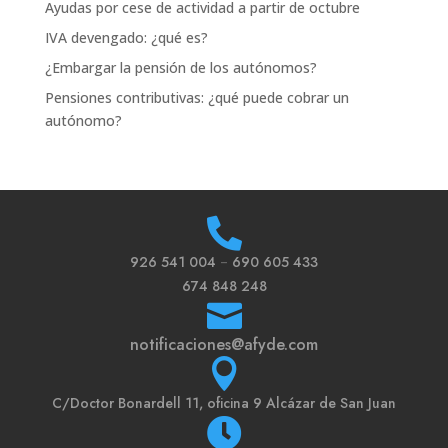
Ayudas por cese de actividad a partir de octubre
IVA devengado: ¿qué es?
¿Embargar la pensión de los autónomos?
Pensiones contributivas: ¿qué puede cobrar un
autónomo?

926 541 004
–
690 605 433
674 848 248

notificaciones@afyde.com

C/
Doctor Bonardell 11, oficina 9 Alcázar de San Juan
