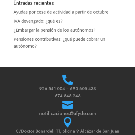
Entradas recientes
Ayudas por cese de actividad a partir de octubre
IVA devengado: ¿qué es?
¿Embargar la pensión de los autónomos?
Pensiones contributivas: ¿qué puede cobrar un
autónomo?

926 541 004
–
690 605 433
674 848 248

notificaciones@afyde.com

C/
Doctor Bonardell 11, oficina 9 Alcázar de San Juan