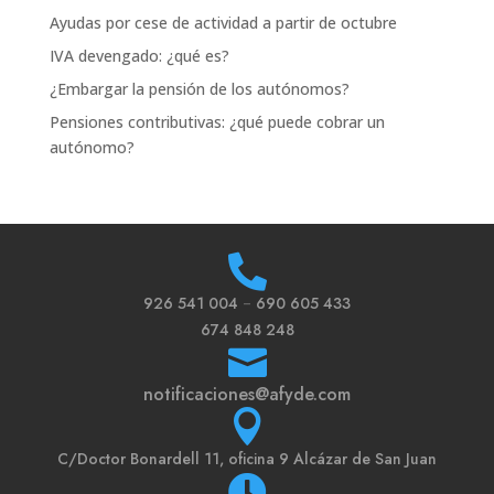
Ayudas por cese de actividad a partir de octubre
IVA devengado: ¿qué es?
¿Embargar la pensión de los autónomos?
Pensiones contributivas: ¿qué puede cobrar un
autónomo?

926 541 004
–
690 605 433
674 848 248

notificaciones@afyde.com

C/
Doctor Bonardell 11, oficina 9 Alcázar de San Juan
